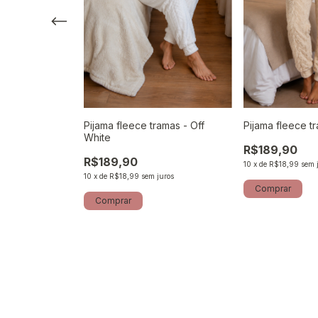
Pijama fleece tramas - Off
Pijama fleece t
rozem c/
White
R$189,90
R$189,90
10
x
de
R$18,99
sem 
10
x
de
R$18,99
sem juros
uros
Comprar
Comprar