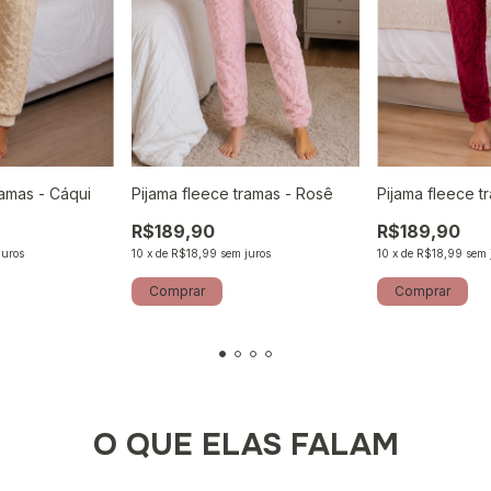
ramas - Cáqui
Pijama fleece tramas - Rosê
Pijama fleece t
R$189,90
R$189,90
juros
10
x
de
R$18,99
sem juros
10
x
de
R$18,99
sem 
Comprar
Comprar
O QUE ELAS FALAM