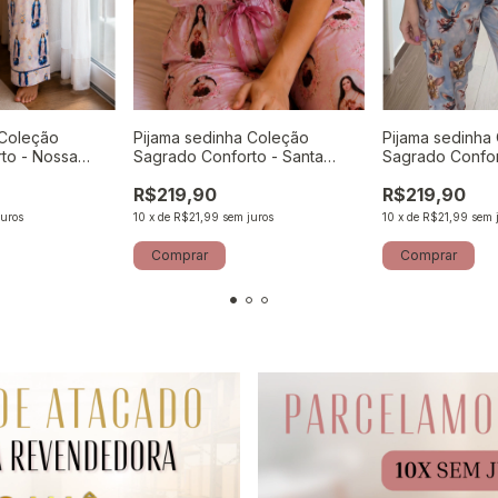
 Coleção
Pijama sedinha Coleção
Pijama sedinha
to - Nossa
Sagrado Conforto - Santa
Sagrado Confor
aças
Teresinha
Arcanjo
R$219,90
R$219,90
juros
10
x
de
R$21,99
sem juros
10
x
de
R$21,99
sem 
Comprar
Comprar