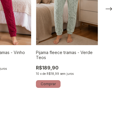
ramas - Vinho
Pijama fleece tramas - Verde
Pijama fleece -
Teos
coloridas
R$189,90
R$189,90
juros
10
x
de
R$18,99
sem juros
10
x
de
R$18,99
sem 
Comprar
Comprar