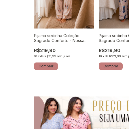
 Coleção
Pijama sedinha Coleção
Pijama sedinha
o short - São
Sagrado Conforto - Nossa
Sagrado Confor
Senhora de Fátima
Senhora das Gr
R$219,90
R$219,90
uros
10
x
de
R$21,99
sem juros
10
x
de
R$21,99
sem 
Comprar
Comprar