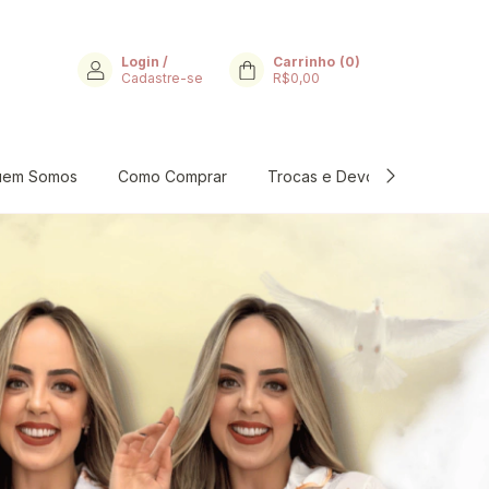
Login
/
Carrinho
(
0
)
Cadastre-se
R$0,00
uem Somos
Como Comprar
Trocas e Devoluções
Per