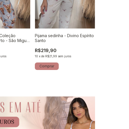
 Coleção
Pijama sedinha - Divino Espírito
Pijama sedinha
to - São Miguel
Santo
Sagrado Confor
R$219,90
R$219,90
juros
10
x
de
R$21,99
sem juros
10
x
de
R$21,99
sem 
Comprar
Comprar