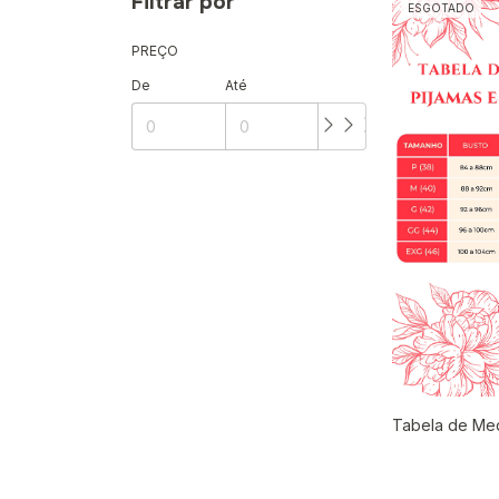
Filtrar por
ESGOTADO
PREÇO
De
Até
Tabela de Me