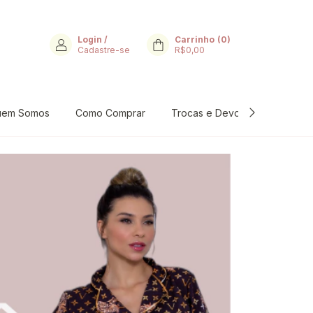
Login
/
Carrinho
(
0
)
Cadastre-se
R$0,00
uem Somos
Como Comprar
Trocas e Devoluções
Per