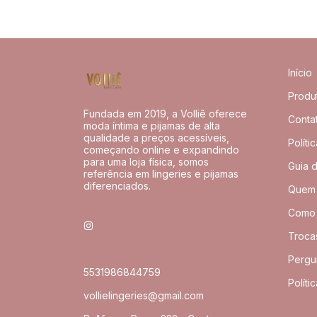
Início
Produ
Fundada em 2019, a Volliê oferece
Conta
moda íntima e pijamas de alta
qualidade a preços acessíveis,
Políti
começando online e expandindo
para uma loja física, somos
Guia 
referência em lingeries e pijamas
diferenciados.
Quem
Como
Troca
Pergu
5531986844759
Políti
vollielingeries@gmail.com