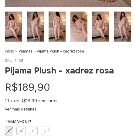
Início
>
Pijamas
>
Pijama Plush - xadrez rosa
SKU:
2458
Pijama Plush - xadrez rosa
R$189,90
10
x de
R$18,99
sem juros
Ver mais detalhes
TAMANHO:
P
P
M
G
GG