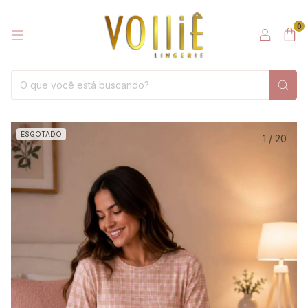
0
ESGOTADO
1
/
20