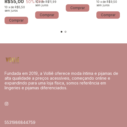
marino e off
Listras
R$55,00
50
% OFF
10
x
de
R$11,99
10
x
de
R$9,50
white
marinho e off
sem juros
sem juros
10
x
de
R$5,50
Comprar
white
sem juros
Comprar
Comprar
Comprar
Fundada em 2019, a Volliê oferece moda íntima e pijamas de
alta qualidade a preços acessíveis, começando online e
expandindo para uma loja física, somos referência em
lingeries e pijamas diferenciados.
5531986844759