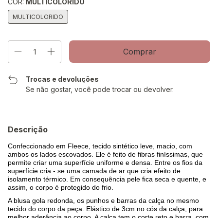
COR:
MULTICOLORIDO
MULTICOLORIDO
Trocas e devoluções
Se não gostar, você pode trocar ou devolver.
Descrição
Confeccionado em Fleece, tecido sintético leve, macio, com
ambos os lados escovados. Ele é feito de fibras finíssimas, que
permite criar uma superfície uniforme e densa. Entre os fios da
superfície cria - se uma camada de ar que cria efeito de
isolamento térmico. Em consequência pele fica seca e quente, e
assim, o corpo é protegido do frio
.
A blusa gola redonda, os punhos e barras da calça no mesmo
tecido do corpo da peça. Elástico de 3cm no cós da calça, para
melhor aderência ao corpo. A calça tem o corte reto e barra, com