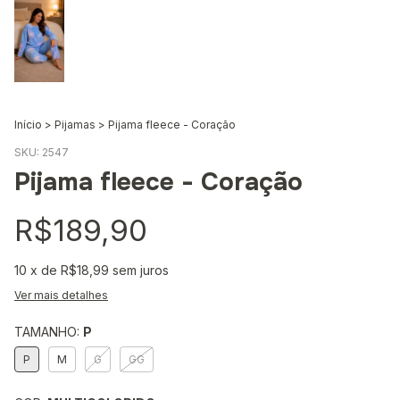
Início
>
Pijamas
>
Pijama fleece - Coração
SKU:
2547
Pijama fleece - Coração
R$189,90
10
x de
R$18,99
sem juros
Ver mais detalhes
TAMANHO:
P
P
M
G
GG