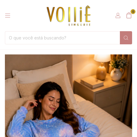
0
1
/
20