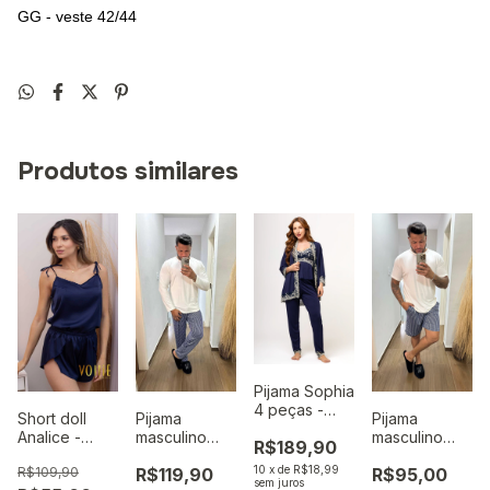
GG - veste 42/44
Produtos similares
Pijama Sophia
4 peças -
Pijama
Pijama
Short doll
Marinho
masculino
masculino
Analice -
R$189,90
longo suede
bermuda
Marinho
10
x
de
R$18,99
R$119,90
R$95,00
R$109,90
- Listras azul
suede -
sem juros